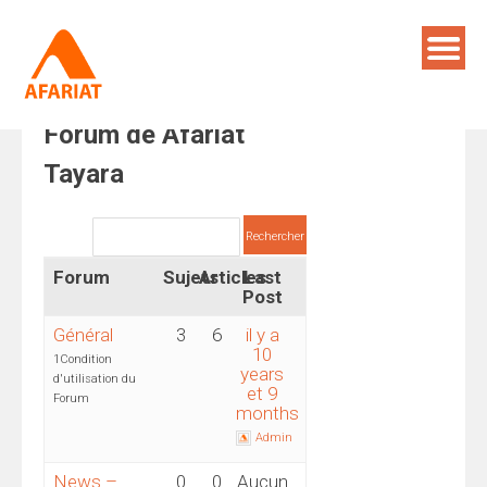
Skip
to
content
Bienvenue sur le
RECHERCHE
Forum de Afariat
Tayara
Forum
Sujets
Articles
Last
Post
Général
3
6
il y a
10
1Condition
years
d'utilisation du
et 9
Forum
months
Admin
News –
0
0
Aucun