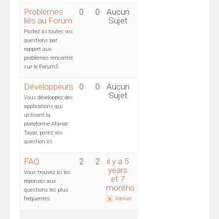
Problèmes
0
0
Aucun
liés au Forum
Sujet
Postez ici toutes vos
questions par
rapport aux
problèmes rencontré
sur le Forum5
Développeurs
0
0
Aucun
Sujet
Vous développez des
applications qui
utilisent la
plateforme Afariat
Tayar, posez vos
question ici.
FAQ
2
2
il y a 5
years
Vous trouvez ici les
et 7
réponses aux
months
questions les plus
fréquentes.
Admin