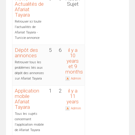
Actualités de
Sujet
Afariat
Tayara
Retrouver ici toute
l'actualités de
Afariat Tayara -
Tunisie annonce
Dépôt des
5
6
il y a
annonces
10
years
Retrouver tous les
et 9
problèmes liés aux
months
dépôt des annonces
sur Afariat Tayara
Admin
Application
1
2
il y a
mobile
11
Afariat
years
Tayara
Admin
Tous les sujets
concernant
l'application mobile
de Afariat Tayara