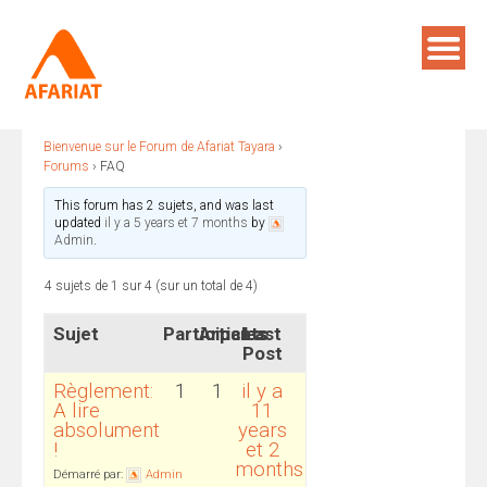
Skip
to
content
FAQ
RECHERCHE
Bienvenue sur le Forum de Afariat Tayara
›
Forums
›
FAQ
This forum has 2 sujets, and was last
updated
il y a 5 years et 7 months
by
Admin
.
4 sujets de 1 sur 4 (sur un total de 4)
Sujet
Participants
Articles
Last
Post
Règlement:
1
1
il y a
A lire
11
absolument
years
!
et 2
months
Démarré par:
Admin