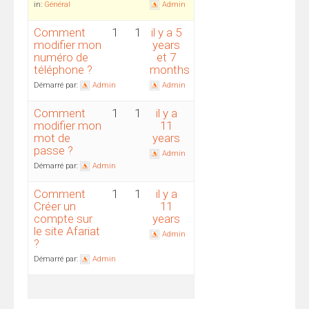
in:
Général
Admin
Comment
1
1
il y a 5
modifier mon
years
numéro de
et 7
téléphone ?
months
Démarré par:
Admin
Admin
Comment
1
1
il y a
modifier mon
11
mot de
years
passe ?
Admin
Démarré par:
Admin
Comment
1
1
il y a
Créer un
11
compte sur
years
le site Afariat
Admin
?
Démarré par:
Admin