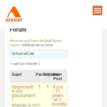
Skip
to
content
Problèmes liés au
RECHERCHE
Forum
Bienvenue sur le Forum de Afariat Tayara
›
Forums
›
Problèmes liés au Forum
Ce forum est vide.
1 sujet (sur n total de 1)
Sujet
Participants
Articles
Last
Post
Règlement:
1
1
il y a
A lire
11
absolument
years
!
et 2
months
Démarré par:
Admin